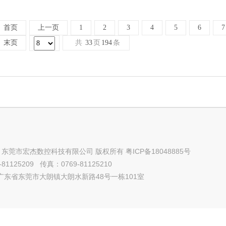
首页
上一页
1
2
3
4
5
6
7
末页
共
33
页
194
条
ht © 东莞市宏杰数控科技有限公司 版权所有
粤ICP备18048885号
81125209 传真：0769-81125210
广东省东莞市大朗镇大朗水新路48号一栋101室