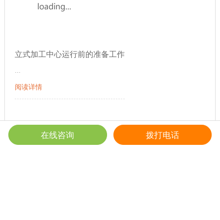
立式加工中心运行前的准备工作
...
阅读详情
在线咨询
拨打电话
首页
上一页
1
2
3
4
5
客服
电话
6
7
8
9
10
11
下一页
末页
共
33
页
194
条
微信