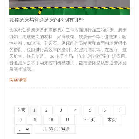
数控磨床与普通磨床的区别有哪些
大家都知道磨床是利用磨具对工件表面进行加工的机床。磨床
能加工硬度较高的材料，如淬硬钢、硬质合金等 ; 也能加工脆
性材料，如玻璃、花岗石。磨床能作高精度和表面粗糙度很小
的磨削，也能进行高效率的磨削，如强力膺削等，在医疗、航
天航空、模具制造、 3c 电子产品、汽车等行业得到广泛应用。
普通磨床是靠手动来控制机械加工，数控磨床是从普通磨床发
展演变成我...
阅读详情
首页
1
2
3
4
5
6
7
8
9
10
11
下一页
末页
共
33
页
194
条