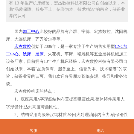
有 13 年生产机床经验，宏杰数控科技有限公司自创始以来，本
着“品质保障、服务至上、信誉为本、技术精湛”的宗旨，获得业
界的认可
国内
加工中心
比较好的品牌有台群、宇德、宏杰数控、沈阳机
床、大连机床、齐齐哈尔等等。
宏杰数控
创始于
2006
年，是一家专注于生产销售实用型
CNC
加
工中心
、
铣床
、
磨床
、火花机、车床、精雕机等五金磨具机械加工
设备厂家，目前拥有
13
年生产机床经验，宏杰数控科技有限公司自
创始以来，本着“品质保障、服务至上、信誉为本、技术精湛”的宗
旨，获得业界的认可。我们欢迎各界朋友莅临参观、指导和业务洽
谈。
宏杰数控
机床
的
特点
：
1
、
底座采用
字形筋结构布置提高吸震效果
整体铸件采用人
A
,
字形设计
达到高度弯曲刚性。
,
2
、
结构采用高级米汉纳材质
经回火处理消除内应力
确保刚性
,
,
精度持久性。
3
、
高刚性结构源自于多年经验数据累积与合理化结构细长比
客服
电话